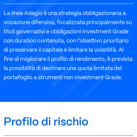
La linea Adagio è una strategia obbligazionaria a
vocazione difensiva, focalizzata principalmente su
titoli governativi e obbligazioni Investment Grade
con duration contenuta, con l’obiettivo prioritario
di preservare il capitale e limitare la volatilità. Al
fine di migliorare il profilo di rendimento, è prevista
la possibilità di destinare una quota limitata del
portafoglio a strumenti non Investment Grade.
Profilo di rischio